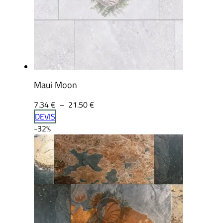
Maui Moon
Plage
7.34
€
–
21.50
€
de
DEVIS
prix :
-32%
7.34 €
à
21.50 €