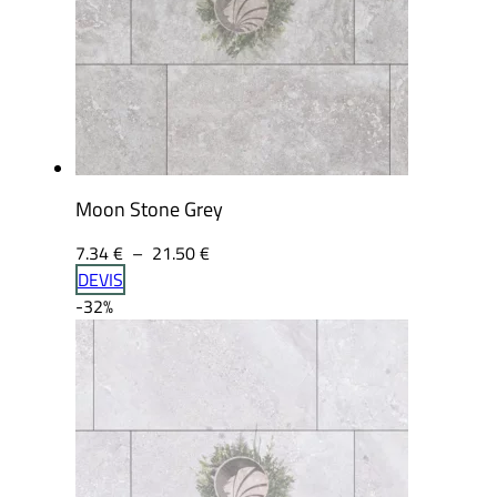
Moon Stone Grey
Plage
7.34
€
–
21.50
€
de
DEVIS
prix :
-32%
7.34 €
à
21.50 €