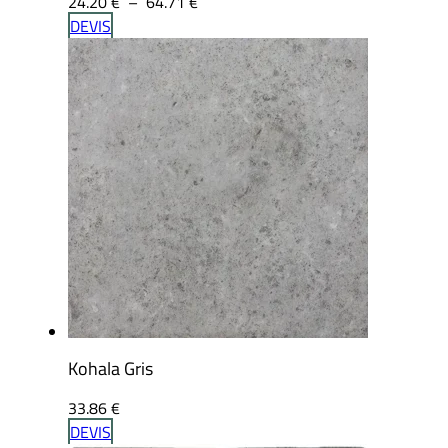
Plage
24.20
€
–
64.71
€
de
DEVIS
prix :
24.20 €
à
64.71 €
Kohala Gris
33.86
€
DEVIS