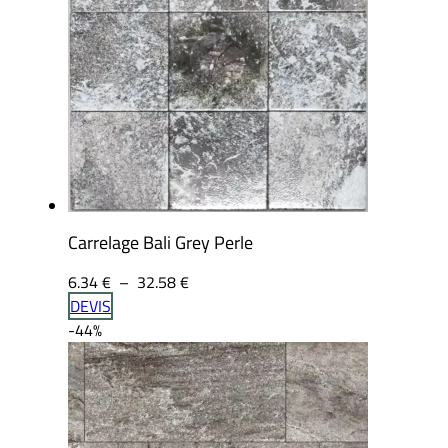
Carrelage Bali Grey Perle
Plage
6.34
€
–
32.58
€
de
DEVIS
prix :
-44%
6.34 €
à
32.58 €