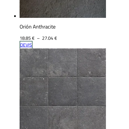
Orión Anthracite
Plage
18.85
€
–
27.04
€
de
DEVIS
prix :
18.85 €
à
27.04 €