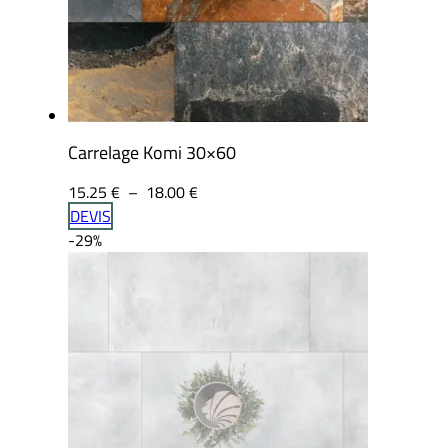
Carrelage Komi 30×60
Plage
15.25
€
–
18.00
€
de
DEVIS
prix :
-29%
15.25 €
à
18.00 €