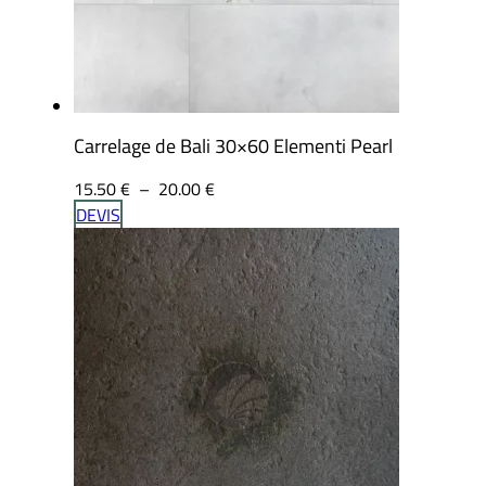
Carrelage de Bali 30×60 Elementi Pearl
Plage
15.50
€
–
20.00
€
de
DEVIS
prix :
15.50 €
à
20.00 €