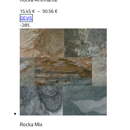
Plage
15.45
€
–
50.56
€
de
DEVIS
prix :
-28%
15.45 €
à
50.56 €
Rocka Mix