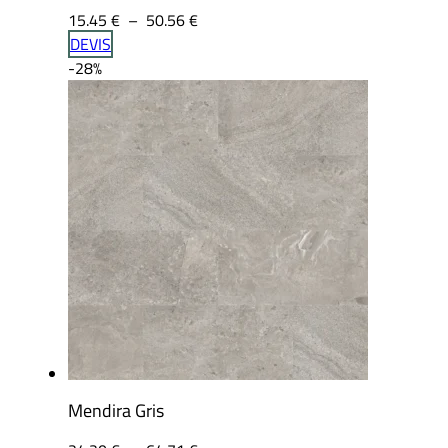
Plage
15.45
€
–
50.56
€
de
DEVIS
prix :
-28%
15.45 €
à
50.56 €
Mendira Gris