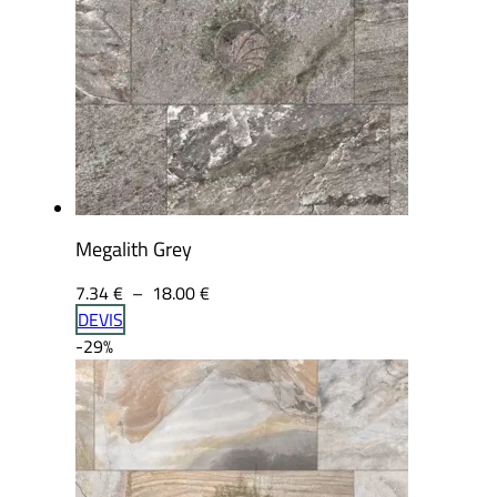
Megalith Grey
Plage
7.34
€
–
18.00
€
de
DEVIS
prix :
-29%
7.34 €
à
18.00 €