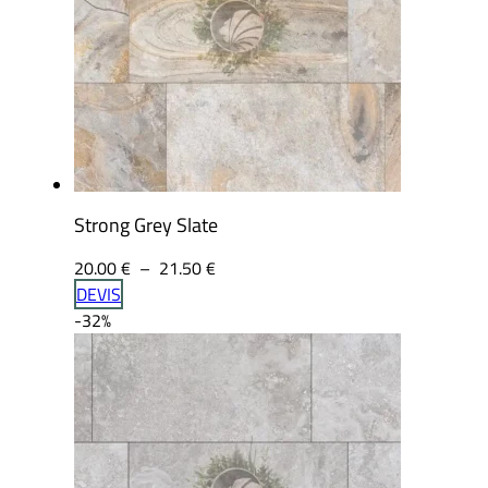
Strong Grey Slate
Plage
20.00
€
–
21.50
€
de
DEVIS
prix :
-32%
20.00 €
à
21.50 €