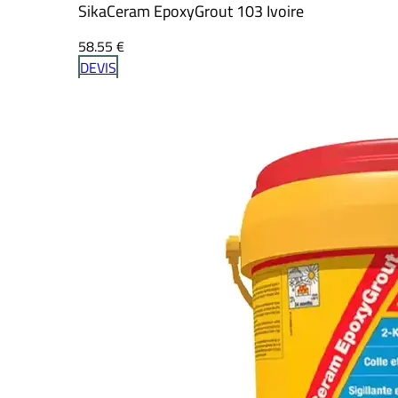
SikaCeram EpoxyGrout 103 Ivoire
58.55
€
DEVIS