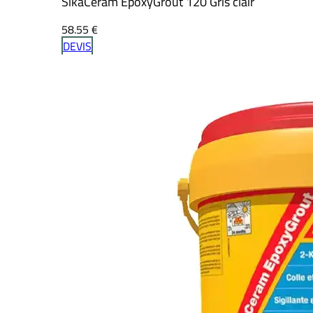
SikaCeram EpoxyGrout 120 Gris clair
58.55
€
DEVIS