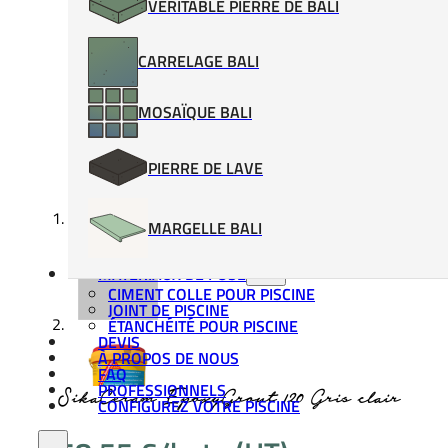
VÉRITABLE PIERRE DE BALI
CARRELAGE BALI
MOSAÏQUE BALI
PIERRE DE LAVE
MARGELLE BALI
MATÉRIAUX DE POSE
CIMENT COLLE POUR PISCINE
JOINT DE PISCINE
ÉTANCHÉITÉ POUR PISCINE
DEVIS
À PROPOS DE NOUS
FAQ
PROFESSIONNELS
SikaCeram EpoxyGrout 120 Gris clair
CONFIGUREZ VOTRE PISCINE