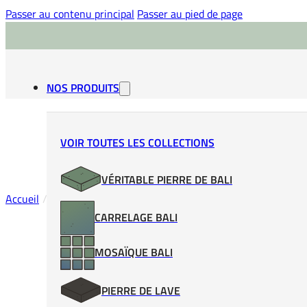
Passer au contenu principal
Passer au pied de page
NOS PRODUITS
VOIR TOUTES LES COLLECTIONS
VÉRITABLE PIERRE DE BALI
Accueil
/
Joint de piscine
/
SikaCeram EpoxyGrout 120 Gris clair
CARRELAGE BALI
MOSAÏQUE BALI
PIERRE DE LAVE