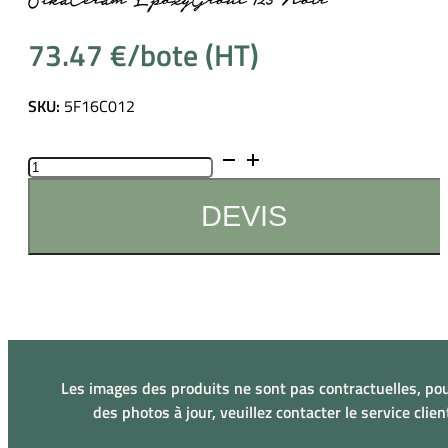
73.47
€
SKU:
5F16C012
quantité
de
SikaCeram
DEVIS
EpoxyGrout
123
Noir
Les images des produits ne sont pas contractuelles, pou
des photos à jour, veuillez contacter le service clien