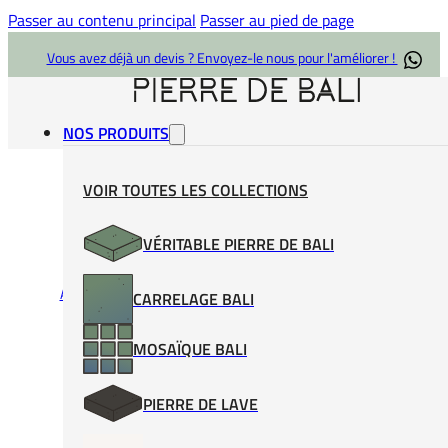
Passer au contenu principal
Passer au pied de page
Vous avez déjà un devis ? Envoyez-le nous pour l'améliorer !
NOS PRODUITS
VOIR TOUTES LES COLLECTIONS
VÉRITABLE PIERRE DE BALI
Accueil
/
Joint de piscine
/
SikaCeram EpoxyGrout 123 Noir
CARRELAGE BALI
MOSAÏQUE BALI
PIERRE DE LAVE