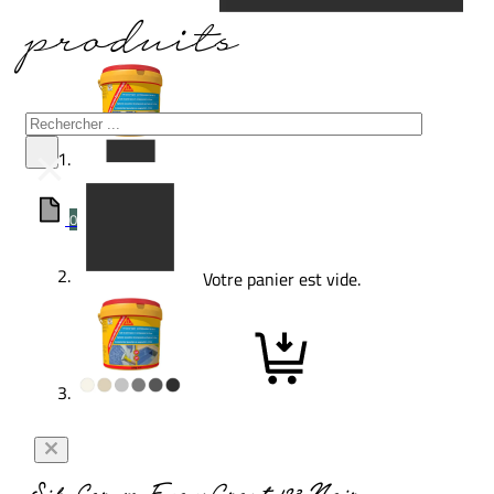
produits
Rechercher
×
0
Votre panier est vide.
SikaCeram EpoxyGrout 123 Noir