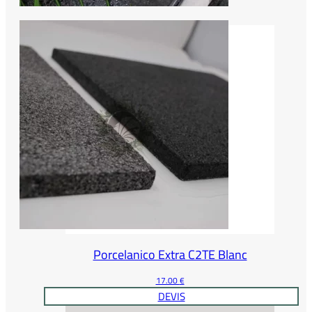
Porcelanico Extra C2TE Blanc
17.00
€
DEVIS