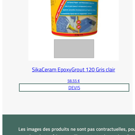
SikaCeram EpoxyGrout 120 Gris clair
58.55
€
DEVIS
Les images des produits ne sont pas contractuelles, pou