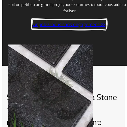
soit
un
petit
ou
un
grand
projet
,
nous
sommes
ici
pour
vous
aider
à 
Stone 10x20
réaliser
.
Appelez-nous sans engagement ≫
Si vous aimez "Black Lava Stone
10×20", nous vous
recommandons également: