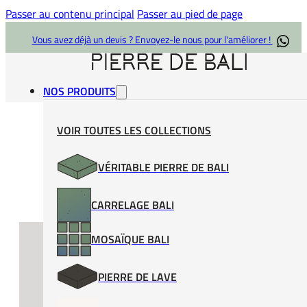
Passer au contenu principal
Passer au pied de page
Vous avez déjà un devis ? Envoyez-le nous pour l'améliorer !
NOS PRODUITS
VOIR TOUTES LES COLLECTIONS
VÉRITABLE PIERRE DE BALI
Accueil
/
Black Lava Stone
/
Black Lava Stone 10×20
CARRELAGE BALI
MOSAÏQUE BALI
PIERRE DE LAVE