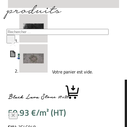
produits
Rechercher
×
0
Votre panier est vide.
Black Lava Stone 10×20
50.93
€
SKU:
3F4C048