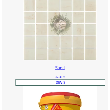
Sand
37.35
€
DEVIS