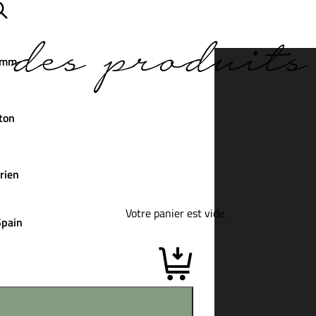
des produits
 mm
ton
rien
Votre panier est vide.
Spain