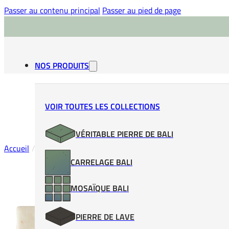
Passer au contenu principal
Passer au pied de page
NOS PRODUITS
VOIR TOUTES LES COLLECTIONS
VÉRITABLE PIERRE DE BALI
Accueil
/
Mosaïque Pierre de Bali
/
Mosaïque Bali Beige
/
Clay
CARRELAGE BALI
MOSAÏQUE BALI
PIERRE DE LAVE