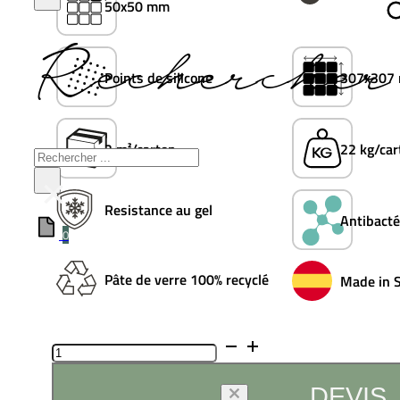
50x50 mm
Rechercher 
Points de silicone
307x307
2 m²/carton
22 kg/car
Rechercher
×
Resistance au gel
Antibacté
0
Pâte de verre 100% recyclé
Made in 
quantité
de
Clay
DEVIS