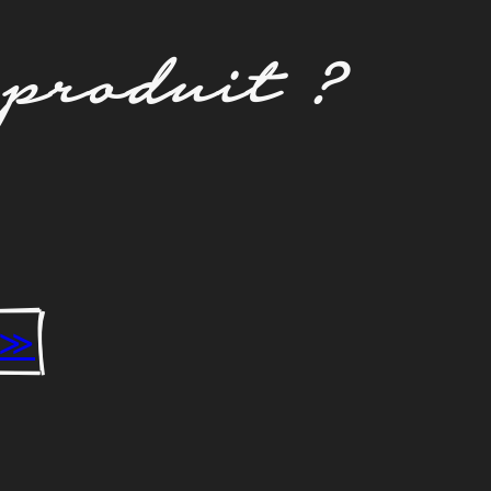
e
produit
?
t ≫