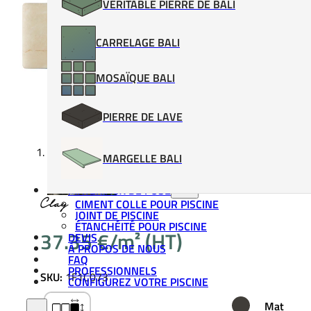
VÉRITABLE PIERRE DE BALI
CARRELAGE BALI
MOSAÏQUE BALI
PIERRE DE LAVE
MARGELLE BALI
MATÉRIAUX DE POSE
Clay
CIMENT COLLE POUR PISCINE
JOINT DE PISCINE
ÉTANCHÉITÉ POUR PISCINE
37.35
€
DEVIS
À PROPOS DE NOUS
FAQ
PROFESSIONNELS
SKU:
1F1C073
CONFIGUREZ VOTRE PISCINE
Mat