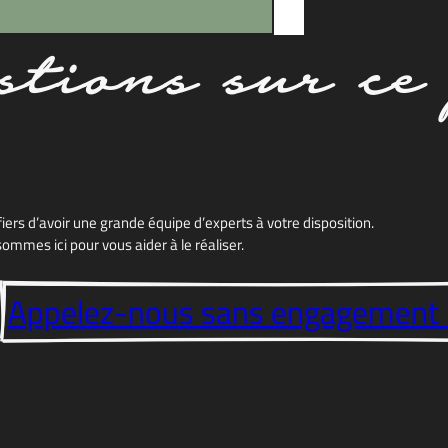
stions
sur c
Clay
fiers
d’avoir
une grande
équipe
d’experts
à
votre
disposition
.
sommes
ici
pour
vous
aider
à le
réaliser
.
Appelez-nous sans engagemen