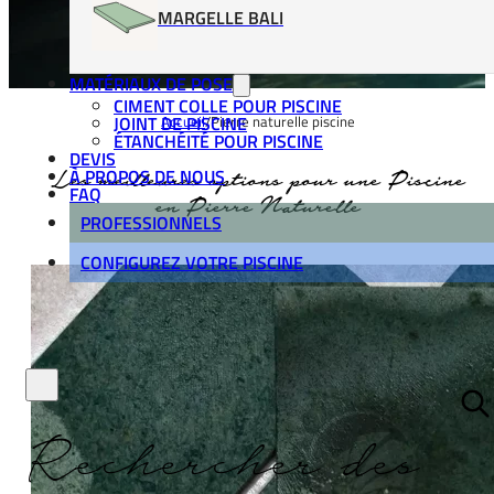
MARGELLE BALI
MATÉRIAUX DE POSE
CIMENT COLLE POUR PISCINE
JOINT DE PISCINE
Accueil
/
Pierre naturelle piscine
ÉTANCHÉITÉ POUR PISCINE
DEVIS
À PROPOS DE NOUS
Les meilleures options pour une Piscine
FAQ
en Pierre Naturelle
PROFESSIONNELS
CONFIGUREZ VOTRE PISCINE
Rechercher des